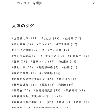
カテゴリー
人気のタグ
お客様の声
(618)
ごはん
(89)
ぬる湯
(32)
ひとり旅
(34)
グルメ
(6)
プチ湯治
(17)
メディア掲載
(57)
ラジウム温泉
(83)
ラジウム納豆
(7)
リラックス
(13)
レビュー
(19)
健康
(39)
健康づくり
(14)
健康食
(12)
優しい味
(32)
副交感神経
(7)
効能
(11)
周辺の自然
(20)
子宝祈願
(16)
岩魚の炭火焼が美味しい
(59)
朝ごはん
(14)
栃尾又温泉
(16)
温泉
(43)
湯治
(45)
湯治食
(33)
無料貸切風呂
(23)
現代湯治
(48)
現代湯治食は工夫がいっぱい！
(47)
現代湯治食は美味しい！
(31)
秘湯
(7)
絶景
(18)
自在館
(17)
自在館のサービス
(133)