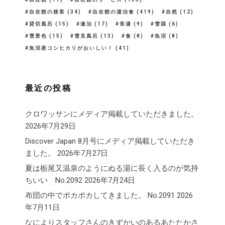
自在館の接客
(34)
自在館の湯治食
(419)
自然
(12)
貸切風呂
(15)
連泊
(17)
長湯
(9)
雪国
(6)
雪景色
(15)
雪見風呂
(13)
食
(8)
魚沼
(8)
魚沼産コシヒカリがおいしい！
(41)
最近の投稿
クロワッサンにメディア掲載していただきました。
2026年7月29日
Discover Japan 8月号にメディア掲載していただき
ました。
2026年7月27日
夏は栃尾又温泉のようにぬる湯に長く入るのが気持
ちいい No.2092
2026年7月24日
布団の中でポカポカしてきました。 No.2091
2026
年7月11日
なによりスタッフさんのきずかいのあるあたたかさ