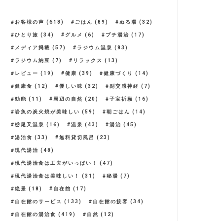
お客様の声
(618)
ごはん
(89)
ぬる湯
(32)
ひとり旅
(34)
グルメ
(6)
プチ湯治
(17)
メディア掲載
(57)
ラジウム温泉
(83)
ラジウム納豆
(7)
リラックス
(13)
レビュー
(19)
健康
(39)
健康づくり
(14)
健康食
(12)
優しい味
(32)
副交感神経
(7)
効能
(11)
周辺の自然
(20)
子宝祈願
(16)
岩魚の炭火焼が美味しい
(59)
朝ごはん
(14)
栃尾又温泉
(16)
温泉
(43)
湯治
(45)
湯治食
(33)
無料貸切風呂
(23)
現代湯治
(48)
現代湯治食は工夫がいっぱい！
(47)
現代湯治食は美味しい！
(31)
秘湯
(7)
絶景
(18)
自在館
(17)
自在館のサービス
(133)
自在館の接客
(34)
自在館の湯治食
(419)
自然
(12)