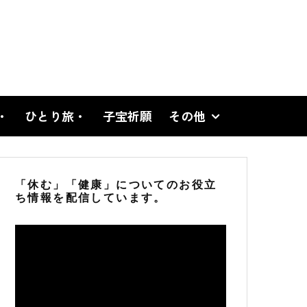
・
ひとり旅・
子宝祈願
その他
「休む」「健康」についてのお役立
ち情報を配信しています。
動
画
プ
レ
ー