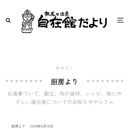
A to Z
厨房より
お食事ついて、献立、旬の食材、レシピ、体にや
さしい湯治食についてのお知らせやコラム
厨房より
·
2018年6月16日