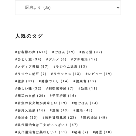
カテゴリー
人気のタグ
お客様の声
(618)
ごはん
(89)
ぬる湯
(32)
ひとり旅
(34)
グルメ
(6)
プチ湯治
(17)
メディア掲載
(57)
ラジウム温泉
(83)
ラジウム納豆
(7)
リラックス
(13)
レビュー
(19)
健康
(39)
健康づくり
(14)
健康食
(12)
優しい味
(32)
副交感神経
(7)
効能
(11)
周辺の自然
(20)
子宝祈願
(16)
岩魚の炭火焼が美味しい
(59)
朝ごはん
(14)
栃尾又温泉
(16)
温泉
(43)
湯治
(45)
湯治食
(33)
無料貸切風呂
(23)
現代湯治
(48)
現代湯治食は工夫がいっぱい！
(47)
現代湯治食は美味しい！
(31)
秘湯
(7)
絶景
(18)