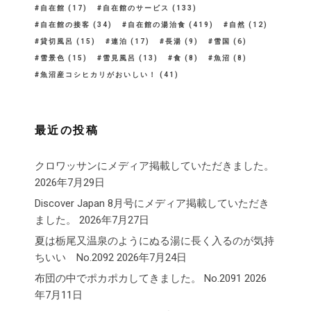
自在館
(17)
自在館のサービス
(133)
自在館の接客
(34)
自在館の湯治食
(419)
自然
(12)
貸切風呂
(15)
連泊
(17)
長湯
(9)
雪国
(6)
雪景色
(15)
雪見風呂
(13)
食
(8)
魚沼
(8)
魚沼産コシヒカリがおいしい！
(41)
最近の投稿
クロワッサンにメディア掲載していただきました。
2026年7月29日
Discover Japan 8月号にメディア掲載していただき
ました。
2026年7月27日
夏は栃尾又温泉のようにぬる湯に長く入るのが気持
ちいい No.2092
2026年7月24日
布団の中でポカポカしてきました。 No.2091
2026
年7月11日