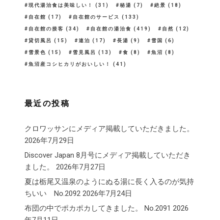
現代湯治食は美味しい！
(31)
秘湯
(7)
絶景
(18)
自在館
(17)
自在館のサービス
(133)
自在館の接客
(34)
自在館の湯治食
(419)
自然
(12)
貸切風呂
(15)
連泊
(17)
長湯
(9)
雪国
(6)
雪景色
(15)
雪見風呂
(13)
食
(8)
魚沼
(8)
魚沼産コシヒカリがおいしい！
(41)
最近の投稿
クロワッサンにメディア掲載していただきました。
2026年7月29日
Discover Japan 8月号にメディア掲載していただき
ました。
2026年7月27日
夏は栃尾又温泉のようにぬる湯に長く入るのが気持
ちいい No.2092
2026年7月24日
布団の中でポカポカしてきました。 No.2091
2026